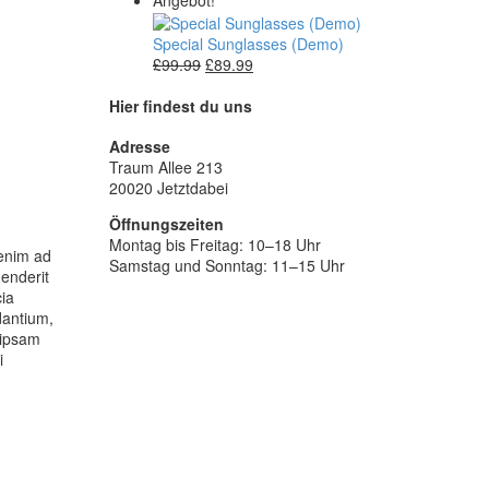
Angebot!
bis
£149.00
Special Sunglasses (Demo)
Ursprünglicher
Aktueller
£
99.99
£
89.99
Preis
Preis
war:
ist:
Hier findest du uns
£99.99
£89.99.
Adresse
Traum Allee 213
20020 Jetztdabei
Öffnungszeiten
Montag bis Freitag: 10–18 Uhr
 enim ad
Samstag und Sonntag: 11–15 Uhr
henderit
cia
dantium,
 ipsam
i