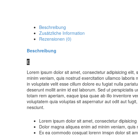
Beschreibung
Zusätzliche Information
Rezensionen (0)
Beschreibung
E
Lorem ipsum dolor sit amet, consectetur adipisicing elit
minim veniam, quis nostrud exercitation ullamco laboris n
in voluptate velit esse cillum dolore eu fugiat nulla pariat
deserunt mollit anim id est laborum. Sed ut perspiciatis
totam rem aperiam, eaque ipsa quae ab illo inventore ver
voluptatem quia voluptas sit aspernatur aut odit aut fug
nesciunt.
Lorem ipsum dolor sit amet, consectetur dipisicing 
Dolor magna aliquea enim ad minim veniam, quis nos
Ex ea commodo cosquat lorenn imspn dolor sit am