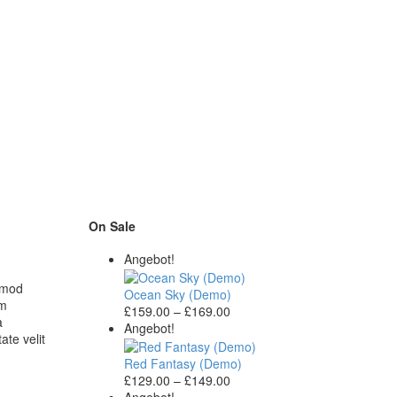
On Sale
Angebot!
usmod
Ocean Sky (Demo)
im
Preisspanne:
£
159.00
–
£
169.00
a
£159.00
Angebot!
ate velit
bis
£169.00
Red Fantasy (Demo)
Preisspanne:
£
129.00
–
£
149.00
£129.00