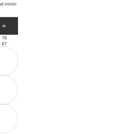
 ad minim
XL
76
67