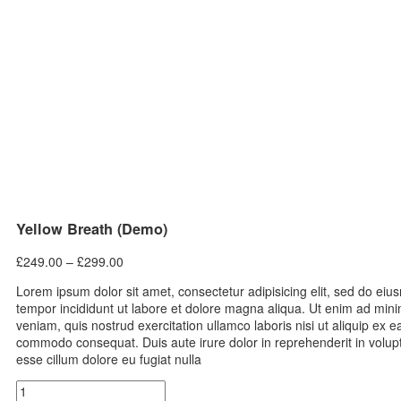
Yellow Breath (Demo)
Preisspanne:
£
249.00
–
£
299.00
£249.00
Lorem ipsum dolor sit amet, consectetur adipisicing elit, sed do ei
bis
tempor incididunt ut labore et dolore magna aliqua. Ut enim ad min
£299.00
veniam, quis nostrud exercitation ullamco laboris nisi ut aliquip ex e
commodo consequat. Duis aute irure dolor in reprehenderit in volupt
esse cillum dolore eu fugiat nulla
Yellow