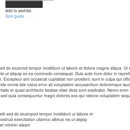
Breath
In den Warenkorb
(Demo)
Add to wishlist
Menge
Size guide
, sed do eiusmod tempor incididunt ut labore et dolore magna aliqua. Ut
isi ut aliquip ex ea commodo consequat. Duis aute irure dolor in repre
ur. Excepteur sint occaecat cupidatat non proident, sunt in culpa qui offi
 unde omnis iste natus error sit voluptatem accusantium doloremque lau
itatis et quasi architecto beatae vitae dicta sunt explicabo. Nemo enim
it, sed quia consequuntur magni dolores eos qui ratione voluptatem sequ
elit sed do eiusmpod tempor incididunt ut labore et
trud exercitation ullamco albirus nis ut alqiop
et mininin alaam