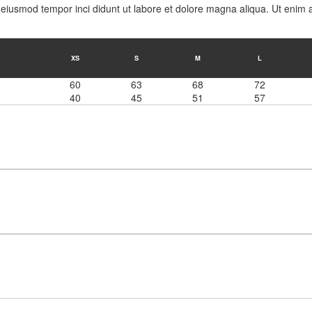
do eiusmod tempor inci didunt ut labore et dolore magna aliqua. Ut enim
XS
S
M
L
60
63
68
72
40
45
51
57