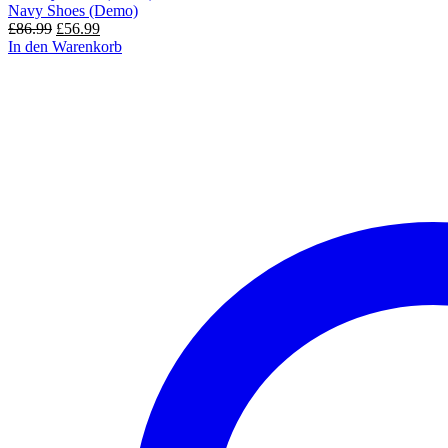
Navy Shoes (Demo)
Ursprünglicher
Aktueller
£
86.99
£
56.99
Preis
Preis
In den Warenkorb
war:
ist:
£86.99
£56.99.