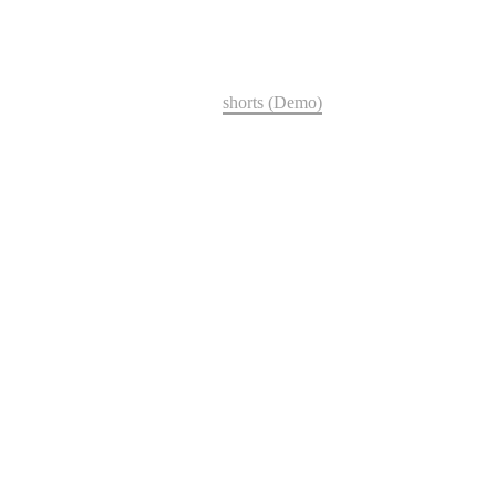
Shorts
Home
shorts (Demo)